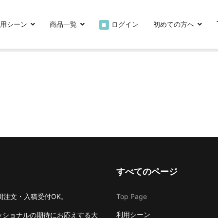
0
用シーン
商品一覧
ログイン
初めての方へ
■
すべてのページ
4時間注文・入稿受付OK。
Top Page
利用シーン
ッショナルの期待にお応えする大