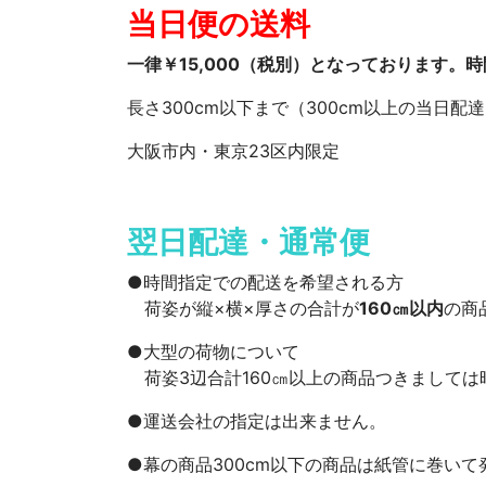
当日便の送料
一律￥15,000（税別）となっております。
長さ300cm以下まで（300cm以上の当日
大阪市内・東京23区内限定
翌日配達・通常便
●時間指定での配送を希望される方
荷姿が縦×横×厚さの合計が
160㎝以内
の商
●大型の荷物について
荷姿3辺合計160㎝以上の商品つきましては
●運送会社の指定は出来ません。
●幕の商品300cm以下の商品は紙管に巻い