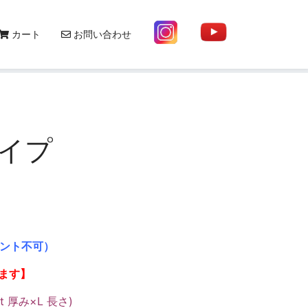
120-2020-19
info@print-smartshop.com
カート
お問い合わせ
イプ
ント不可）
ます】
 厚み×L 長さ)