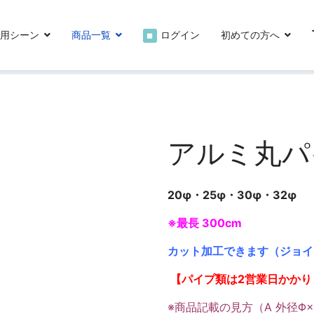
0
用シーン
商品一覧
ログイン
初めての方へ
■
アルミ丸パイプ
アルミ丸パ
20φ・25φ・30φ・32φ
※最長 300cm
カット加工できます（ジョイ
【パイプ類は2営業日かかり
※商品記載の見方（A 外径Φ×t