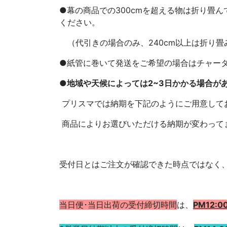
●幕の商品での300cmを超える物は折り畳
ください。
（代引きの場合のみ、240cm以上は折り畳
●紙管に巻いて発送をご希望の場合はチャー
●地域や天候によっては2~3日かかる場合が
プリスマでは納期を下記のようにご用意して
商品によりお選びいただける納期が変わって
受付日とはご注文が確認できた時点ではなく
当日便･当日出荷の受付締切時間
は、
PM
12:0