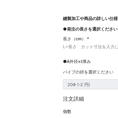
縫製加工や商品の詳しい仕様
●発注の長さを選択ください
長さ（cm） *
L=長さ カット寸法を入力
●A外径×t厚み
パイプの径を選択ください
注文詳細
個数