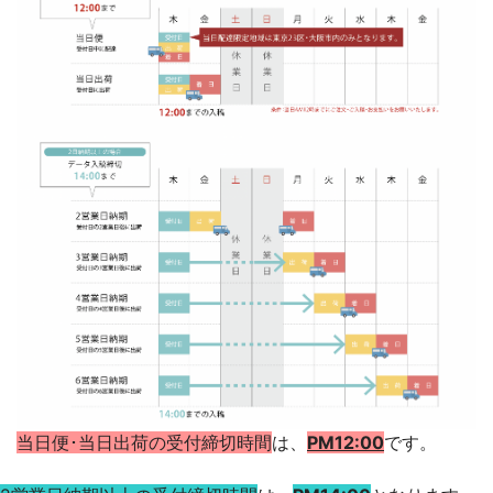
当日便･当日出荷の受付締切時間
は、
PM
12:00
です。