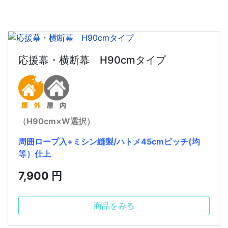
応援幕・横断幕 H90cmタイプ
（H90cm×W選択）
周囲ロープ入+ミシン縫製/ハトメ45cmピッチ(均
等）仕上
7,900 円
商品をみる