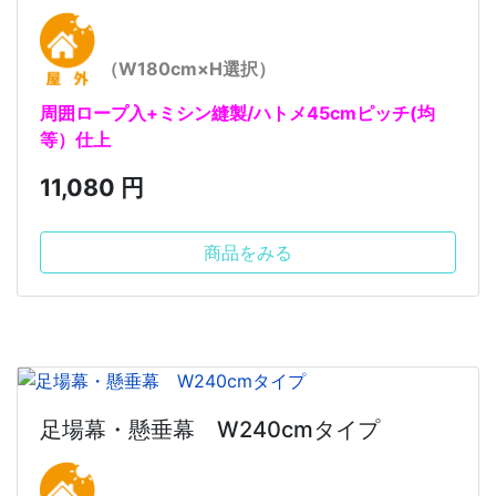
（W180cm×H選択）
周囲ロープ入+ミシン縫製/ハトメ45cmピッチ(均
等）仕上
11,080 円
商品をみる
足場幕・懸垂幕 W240cmタイプ