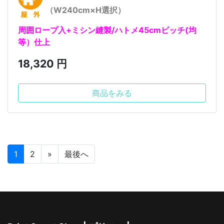
（W240cm×H選択）
周囲ロープ入+ミシン縫製/ハトメ45cmピッチ(均
等）仕上
18,320 円
商品をみる
1
2
»
最後へ