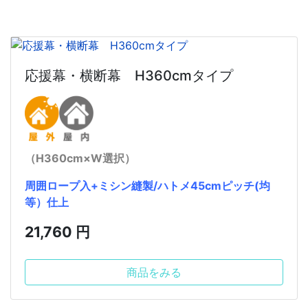
応援幕・横断幕 H360cmタイプ
（H360cm×W選択）
周囲ロープ入+ミシン縫製/ハトメ45cmピッチ(均
等）仕上
21,760 円
商品をみる