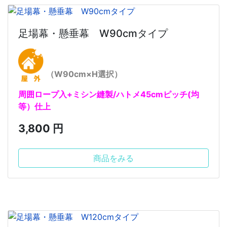
足場幕・懸垂幕 W90cmタイプ
（W90cm×H選択）
周囲ロープ入+ミシン縫製/ハトメ45cmピッチ(均
等）仕上
3,800 円
商品をみる