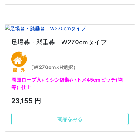
足場幕・懸垂幕 W270cmタイプ
（W270cm×H選択）
周囲ロープ入+ミシン縫製/ハトメ45cmピッチ(均
等）仕上
23,155 円
商品をみる