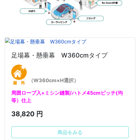
足場幕・懸垂幕 W360cmタイプ
（W360cm×H選択）
周囲ロープ入+ミシン縫製/ハトメ45cmピッチ(均
等）仕上
38,820 円
商品をみる