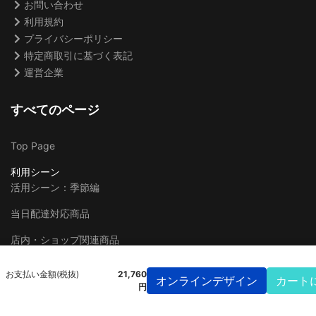
お問い合わせ
利用規約
プライバシーポリシー
特定商取引に基づく表記
運営企業
すべてのページ
Top Page
利用シーン
活用シーン：季節編
当日配達対応商品
店内・ショップ関連商品
屋外・大型関連商品
お支払い金額(税抜)
21,760
カート
円
展示会イベント関連商品