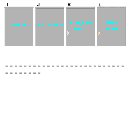
＝＝＝＝＝＝＝＝＝＝＝＝＝＝＝＝＝＝＝＝＝＝＝＝＝＝
＝＝＝＝＝＝＝＝